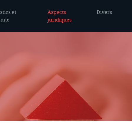
tics et
Aspects
Divers
mité
juridiques