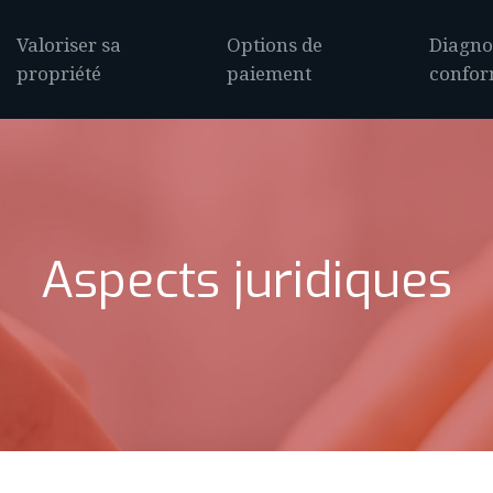
Valoriser sa
Options de
Diagnos
propriété
paiement
confor
Aspects juridiques