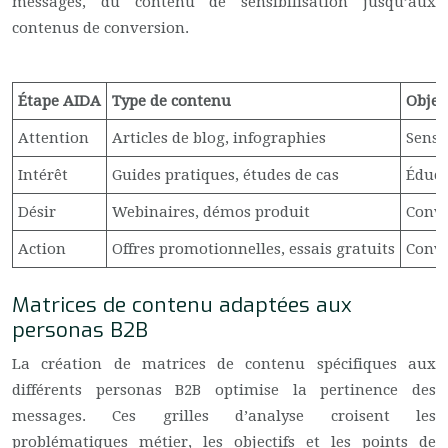
messages, du contenu de sensibilisation jusqu’aux
contenus de conversion.
Étape AIDA
Type de contenu
Object
Attention
Articles de blog, infographies
Sensi
Intérêt
Guides pratiques, études de cas
Éduca
Désir
Webinaires, démos produit
Convi
Action
Offres promotionnelles, essais gratuits
Conve
Matrices de contenu adaptées aux
personas B2B
La création de matrices de contenu spécifiques aux
différents personas B2B optimise la pertinence des
messages. Ces grilles d’analyse croisent les
problématiques métier, les objectifs et les points de